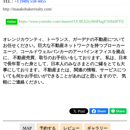
TEL :
+1 (949) 550-4455
http://masakobakerrealty.com/
https://www.youtube.com/channel/UC8EJi2tyM4FhqjF1b9ddFTQ
Online
オレンジカウンティ、トーランス、ガーデナの不動産について
お任せください。巨大な不動産ネットワークを持つブローカー
エージ、コールドウェルバンカーのアーバインオフィスを拠点
に、 不動産売買、取引のお手伝いをしております。 私は、日本
で長年育った身として、日本人のみなさまとのご縁をとても大
事にしております。 不動産または、関連の情報、サービスにつ
いても何かお手伝いができることがあればと思いますので、 気
軽にご連絡ください。
Share
MAP
予約する
レビュー
ギャラリー