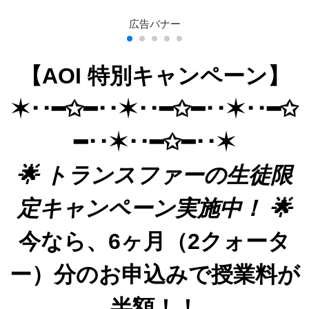
【AOI 特別キャンペーン】
✶･･━✩━･･✶･･━✩━･･✶･･━✩
━･･✶･･━✩━･･✶
🌟 トランスファーの生徒限
定キャンペーン実施中！ 🌟
今なら、6ヶ月（2クォータ
ー）分のお申込みで授業料が
半額！！