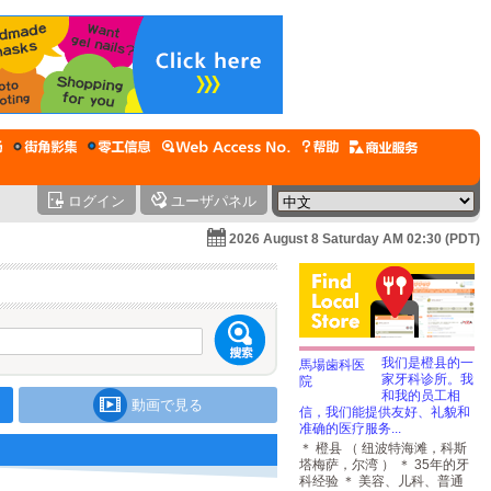
ログイン
ユーザパネル
2026 August 8 Saturday AM 02:30 (PDT)
我们是橙县的一
家牙科诊所。我
和我的员工相
動画で見る
信，我们能提供友好、礼貌和
准确的医疗服务...
＊ 橙县 （ 纽波特海滩，科斯
塔梅萨，尔湾 ） ＊ 35年的牙
科经验 ＊ 美容、儿科、普通