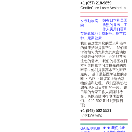
+1 (657) 218-9859
GentleCare Laser Aesthetics
拥有日本和美国
执照的兽医，工
作人员用日语和
英语真诚地为您服务。疫苗接
种、定期健康...
我们在这里为您的爱犬和猫咪
的健康护理提供帮助。 我们将
讨论如何为您和您的家庭动物
提供最好的护理，并将非常关
注您的需求。 我们的兽医在日
本和美国都学习过最先进的兽
医学，他们提供高水平的医疗
服务。 基于最新医学证据的诊
断 ・治疗 ・建议加上适合动
物的温和处理。 我们还将协助
您办理返回日本时的手续。 讲
日语的专家工作人员随时待
命，所以请随时打电话给我
们。 949-502-5141(仅限日
语)
+1 (949) 502-5531
ソラ動物病院
★ ★ 我们推出