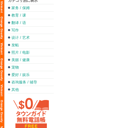
カテゴリ別に表示
家务 / 保姆
教育 / 课
翻译 / 语
写作
设计 / 艺术
发帖
照片 / 电影
美丽 / 健康
宠物
爱好 / 娱乐
咨询服务 / 辅导
其他