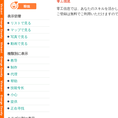
零工信息
零工信息では、あなたのスキルを活か
ご登録は無料でご利用いただけますの
表示切替
リストで見る
マップで見る
写真で見る
動画で見る
種類別に表示
教导
制作
代理
帮助
技能专长
小心
提供
正在寻找