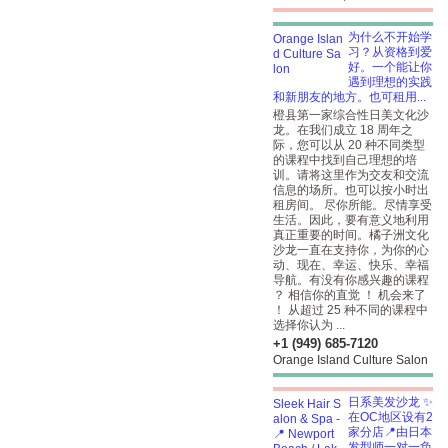
为什么不开始学
习？从资格到爱
好。一个能让你
遇到理想的实践
和新朋友的地方。也可租用...
橙县第一家综合性日美文化沙
龙。在我们成立 18 周年之
际，您可以从 20 种不同类型
的课程中找到自己理想的培
训。请将这里作为交友和交流
信息的场所。也可以按小时出
租房间。 尽你所能。尽情享受
生活。因此，要有意义地利用
真正重要的时间。橘子洲文化
沙龙一直在支持你，为你的心
动、现在、幸运、快乐、幸福
导航。有没有你感兴趣的课程
？ 相信你的直觉 ！ 机会来了
！ 从超过 25 种不同的课程中
选择你认为 ...
+1 (949) 685-7120
Orange Island Culture Salon
日系美发沙龙 ✨
在OC地区设有2
家分店📍由日本
发型师一对一负