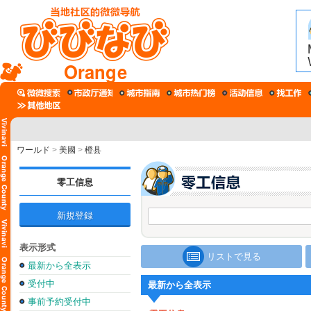
Orange
ワールド
>
美國
>
橙县
零工信息
新規登録
表示形式
リストで見る
最新から全表示
受付中
最新から全表示
事前予約受付中