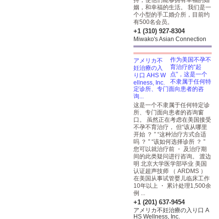
持，使他们能够拥有幸福的婚
姻，和幸福的生活。 我们是一
个小型的手工婚介所，目前约
有500名会员。
+1 (310) 927-8304
Miwako's Asian Connection
作为美国不孕不
育治疗的“起
点”，这是一个
不隶属于任何特
定诊所、专门面向患者的咨
询...
这是一个不隶属于任何特定诊
所、专门面向患者的咨询窗
口。 虽然正在考虑在美国接受
不孕不育治疗， 但“该从哪里
开始 ？ ” “这种治疗方式合适
吗 ？ ” “该如何选择诊所 ？ ”
您可以就治疗前 ・ 及治疗期
间的此类疑问进行咨询。 渡边
明 北京大学医学部毕业 美国
认证超声技师 （ ARDMS ）
在美国从事试管婴儿临床工作
10年以上 ・ 累计处理1,500余
例 ...
+1 (201) 637-9454
アメリカ不妊治療の入り口 A
HS Wellness, Inc.