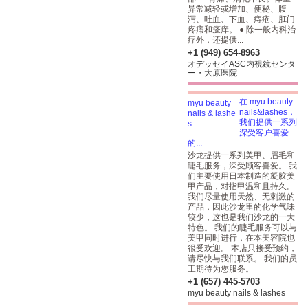
异常减轻或增加、便秘、腹
泻、吐血、下血、痔疮、肛门
疼痛和瘙痒。 ● 除一般内科治
疗外，还提供...
+1 (949) 654-8963
オデッセイASC内視鏡センタ
ー・大原医院
在 myu beauty
nails&lashes，
我们提供一系列
深受客户喜爱
的...
沙龙提供一系列美甲、眉毛和
睫毛服务，深受顾客喜爱。 我
们主要使用日本制造的凝胶美
甲产品，对指甲温和且持久。
我们尽量使用天然、无刺激的
产品，因此沙龙里的化学气味
较少，这也是我们沙龙的一大
特色。 我们的睫毛服务可以与
美甲同时进行，在本美容院也
很受欢迎。 本店只接受预约，
请尽快与我们联系。 我们的员
工期待为您服务。
+1 (657) 445-5703
myu beauty nails & lashes