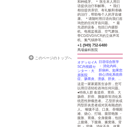
和种植牙。 ＊ 医生本人用日
语提供治疗和解释。 ＊ 我们
相信提供亲切、有礼貌和准确
的治疗，帮助每个人的牙齿健
康。 ＊请随时用日语向我们咨
询您的任何牙齿问题。 ＊ 最
先进的设备，包括口内摄影
机、电视监视器、空气磨蚀、
带CD/DVD/VCR的立体声耳
机、氮气镇静等。
+1 (949) 752-6480
馬場歯科医院
このページのトップへ
日语综合医学
・ 消化内科、
肝病科。如果您
担心消化系统癌
症、肠胃炎、溃疡、肝炎、...
这是一家家庭医生诊所，您可
以用日语轻松咨询任何问题。
●特殊人群 食道癌、胃癌、大
肠癌、肝癌、胰腺癌等消化系
统恶性肿瘤患者。 乙型肝炎或
丙型肝炎患者或对其有顾虑的
人。 喉咙不适、口臭、吞咽困
难、烧心、打嗝、腹部饱胀 ・
腹胀、胃痛。全身腹痛，包括
上腹痛、下腹痛、腋窝痛。背
部 ・ 背痛、消化不良。体重