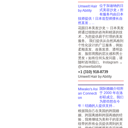
位于加迪纳的日
式美容沙龙 ♪ 所
有服务均由日本
技师提供！日本造型师擅长自
然直发，...
花园日本美发沙龙 ✨ 日本美发
师通过细致的咨询和精湛的技
术，为您提供易于打理的美发
服务。 我们提供从自然风格到
个性化设计的广泛服务，例如
柔顺直发、改善发质、透明染
发、脸部周围的层次感和男士
烫发 ♪ 如有任何头发问题，请
随时咨询我们。 Instagram →
@umweltability
+1 (310) 918-8739
Umwelt Hair by Ability
国际婚姻介绍所
于 2000 年在洛
杉矶成立。我们
为那些想在今
年！结婚的人提供支持...
根据我自己在美国的跨国婚
姻、跨国离婚和跨国再婚的经
验，我将继续为美和子的亚洲
纽带的所有会员提供周到的支