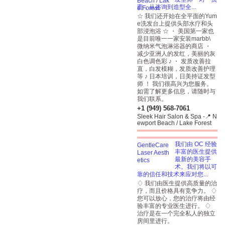
责，从咨询到造型全...
☆ 我们还开始在全平面的Yum
e洗发台上提供头部水疗和头
部浸泡浴 ☆ ・ 美国第一家也
是目前唯一一家安装marbb\
微纳米气泡淋浴器的商店 ・
减少亚洲人的发红，美丽的灰
白色调色彩 ♪ ・ 发质改善拉
直，白发模糊，发质改善护理
等 ♪ 日本培训，日美持证发型
师 ！ 我们很高兴为您服务。
如需了解更多信息，请随时与
我们联系。
+1 (949) 568-7061
Sleek Hair Salon & Spa -📍 N
ewport Beach / Lake Forest
我们由 OC 经验
丰富的医生提供
最新的美容手
术。我们将以可
靠的信任和技术来应对您...
♢ 我们由医生提供高质量的治
疗，而且价格具有竞争力。 ♢
您可以放心，您的治疗将由经
验丰富的专业医生进行。 ♢
治疗是在一个完全私人的独立
房间里进行。