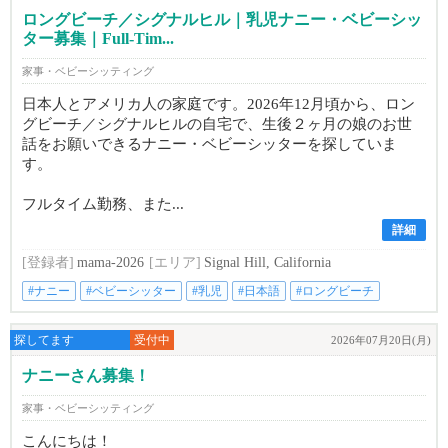
ロングビーチ／シグナルヒル｜乳児ナニー・ベビーシッ
ター募集｜Full-Tim...
家事・ベビーシッティング
日本人とアメリカ人の家庭です。2026年12月頃から、ロン
グビーチ／シグナルヒルの自宅で、生後２ヶ月の娘のお世
話をお願いできるナニー・ベビーシッターを探していま
す。
フルタイム勤務、また...
詳細
[登録者]
mama-2026
[エリア]
Signal Hill, California
#ナニー
#ベビーシッター
#乳児
#日本語
#ロングビーチ
探してます
受付中
2026年07月20日(月)
ナニーさん募集！
家事・ベビーシッティング
こんにちは！