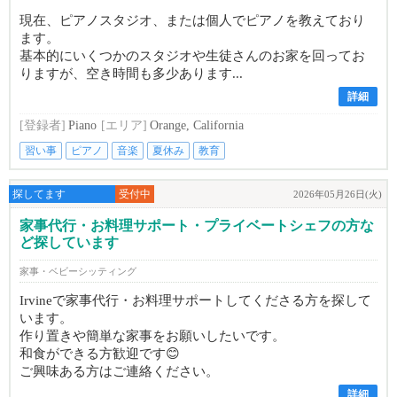
現在、ピアノスタジオ、または個人でピアノを教えており
ます。
基本的にいくつかのスタジオや生徒さんのお家を回ってお
りますが、空き時間も多少あります...
詳細
[登録者]
Piano
[エリア]
Orange, California
習い事
ピアノ
音楽
夏休み
教育
探してます
受付中
2026年05月26日(火)
家事代行・お料理サポート・プライベートシェフの方な
ど探しています
家事・ベビーシッティング
Irvineで家事代行・お料理サポートしてくださる方を探して
います。
作り置きや簡単な家事をお願いしたいです。
和食ができる方歓迎です😊
ご興味ある方はご連絡ください。
詳細