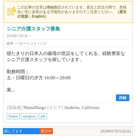
この記事の文章は機械翻訳されています。原文と訳文の間で、意味
合い等に差異がある可能性がありますのでご注意ください。
（原文
の言語：English）
シニア介護スタッフ募集
2026年7月1日 ～
家事・ベビーシッティング
寝たきりの日本人の義母の世話をしてくれる、経験豊富な
シニア介護スタッフを探しています。
勤務時間：
土・日曜日の夕方 16:00～20:00
業...
詳細
[登録者]
MamaMango
[エリア]
Anaheim, California
Senior
caregiver
job
探してます
受付中
2026年07月21日(火)