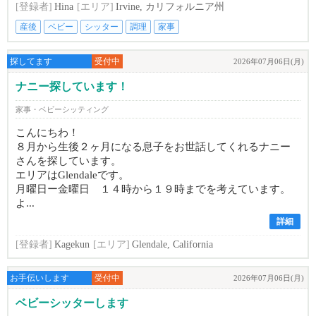
[登録者]
Hina
[エリア]
Irvine, カリフォルニア州
産後
ベビー
シッター
調理
家事
探してます
受付中
2026年07月06日(月)
ナニー探しています！
家事・ベビーシッティング
こんにちわ！
８月から生後２ヶ月になる息子をお世話してくれるナニー
さんを探しています。
エリアはGlendaleです。
月曜日ー金曜日 １４時から１９時までを考えています。
よ...
詳細
[登録者]
Kagekun
[エリア]
Glendale, California
お手伝いします
受付中
2026年07月06日(月)
ベビーシッターします