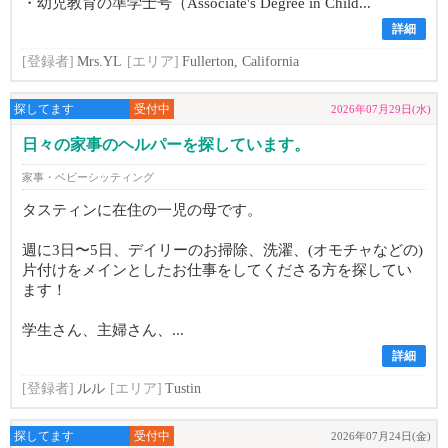
・幼児教育の準学士号（Associate's Degree in Child...
詳細
[登録者]
Mrs.YL
[エリア]
Fullerton, California
探してます
受付中
2026年07月29日(水)
日々の家事のヘルパーを探しています。
家事・ベビーシッティング
タスティンに在住の一児の母です。
週に3日〜5日、デイリーのお掃除、洗濯、(オモチャなどの)
片付けをメインとしたお仕事をしてくださる方を探してい
ます！
学生さん、主婦さん、...
詳細
[登録者]
ルル
[エリア]
Tustin
探してます
受付中
2026年07月24日(金)