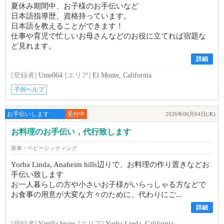
夏休み期間中、お子様のお手伝いなど
日本語指導歴、資格持っています。
日本語を教えることができます！
仕事や育児で忙しいお母さんなどのお役に立てれば宿題な
ど見れます。
詳細
[登録者]
Ume064
[エリア]
El Monte, California
子供ヘルプ
お手伝いします
受付中
2026年06月04日(木)
お料理のお手伝い，代行致します
家事・ベビーシッティング
Yorba Linda, Anaheim hills辺りで、お料理の作り置きなどお
手伝い致します
お一人暮らしの方や小さいお子様がいらっしゃる方などで
お食事の用意が大変な方々のために、代わりにご...
詳細
[登録者]
Vanilla beans
[エリア]
Yorba Linda, California