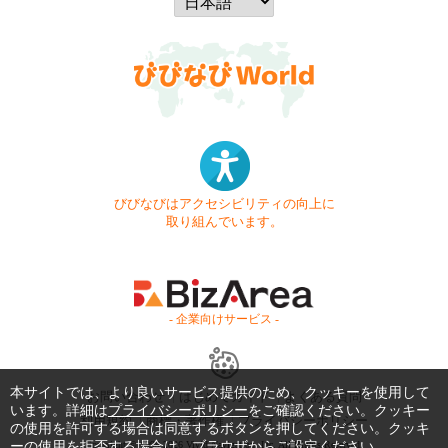
びびなびはアクセシビリティの向上に
取り組んでいます。
- 企業向けサービス -
本サイトでは、より良いサービス提供のため、クッキーを使用して
お問い合わせ
はじめてガイド
よくある質問
います。詳細は
プライバシーポリシー
をご確認ください。クッキー
利用規約
商標・著作権
プライバシーポリシー
の使用を許可する場合は同意するボタンを押してください。クッキ
ーの使用を拒否する場合は、ブラウザからご設定ください。
Copyright © 1999-2026 Vivid Navigation, Inc. All Rights Reserved.