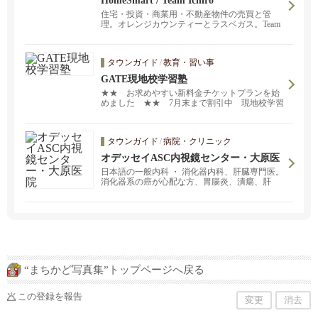
HomeSmart / Team Ichiro
住宅・投資・商業用・不動産物件の売買と管
理。オレンジカウンティーとラスベガス。Team
Ichiroは、コンド・一戸建てや賃貸用投資物件の
購入・売却、ローン取得、火災保険、会計業
務・税務まで、スペシャリスト揃いのチームで
タウンガイド
/
教育・習い事
す。 マイホーム購入をお考えの方、ご自宅の売
却をお考えの方、貸家の管理委託をお考えの
GATE現地校学習塾
方、南カリフォルニア及びラスベガスでの不動
★★ お求めやすい新料金チケットプランを始
産投資案件をお探しの方、お気軽にお問い合わ
めました ★★ 7月末まで割引中 現地校学習
せ下さい。 日本人とアメリカ人スタッフによる
サポート：小学生から高校生まで全面的にサポ
実務管理でスムーズで一貫したフルサービス業
ートしています
務をお届けします。
タウンガイド
/
病院・クリニック
オデッセイASC内視鏡センター・大原医
院
日本語の一般内科 ・ 消化器内科、肝臓専門医。
消化器系の癌が心配な方、胃腸炎、潰瘍、肝
炎、腹痛、痔疾など、ご相談ください。土曜日
は、内視鏡の検査日です。胃癌と大腸癌の早期
診断と治療には、早めの内視鏡検査をお勧めし
ます。
“まちかど写真集”トップページへ戻る
この登録を報告
変更
消去