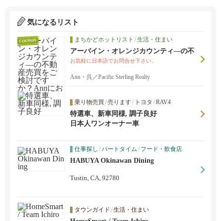
気になるリスト
まちかどホットリスト
/
生活・住まい
COUPON
アーバイン・オレンジカウンティ―の不
動産売買をご検討ですか？Annにお任せ
お気軽に日本語でお問合せ下さい。
ください。
Ann・呉／Pacific Sterling Realty
乗り物売買
/
売ります
/
トヨタ
/
RAV4
特選車、新車同様, 調子良好
日本人ワンオーナー車
仕事探し
/
パートタイム
/
フード・飲食店
HABUYA Okinawan Dining
Tustin, CA, 92780
タウンガイド
/
生活・住まい