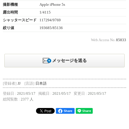
撮影機種
Apple iPhone 5s
露出時間
1/4115
シャッタースピード
117294/9769
絞り値
193685/85136
Web Access No.
85833
メッセージを送る
[登録者]
JJ
[言語]
日本語
登録日 :
2021/05/17
掲載日 :
2021/05/17
変更日 :
2021/05/17
総閲覧数 :
2377 人
Share