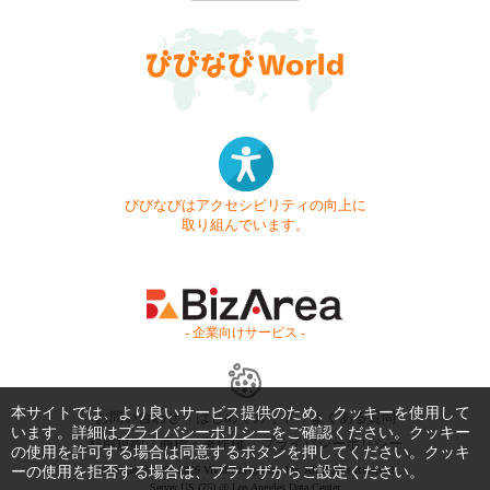
びびなびはアクセシビリティの向上に
取り組んでいます。
- 企業向けサービス -
本サイトでは、より良いサービス提供のため、クッキーを使用して
お問い合わせ
はじめてガイド
よくある質問
います。詳細は
プライバシーポリシー
をご確認ください。クッキー
利用規約
商標・著作権
プライバシーポリシー
の使用を許可する場合は同意するボタンを押してください。クッキ
Copyright © 1999-2026 Vivid Navigation, Inc. All Rights Reserved.
ーの使用を拒否する場合は、ブラウザからご設定ください。
Server US (75) @ Los Angeles Data Center