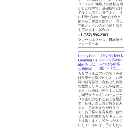
コーチの10年以上の経験を活
かした指導で、基礎技術だけ
でなく人間力も育てます。月
に1回のGame Dayでは全支
部から子供達が集まり、同じ
年齢とレベルの子供達と試合
を行います。試合の...
+1 (657) 596-2303
クレセルネクセス 日本語サ
ッカーチーム
【Honey Bee L
earning Center
みつばち幼稚
園】✨️リニュ...
カリフォルニア州の認可を受
けた安全な環境のもと、お子
様の発育発達に合わせた特別
な教育カリキュラムを提供し
ます。比率は《先生１人に対
し園児最大４人》の一人ひと
りが主役になれる安心な場所
で、個性と自己肯定感を育み
ます。目が届き心が通う中
で、お子様の発育発達に合わ
せた特別な教育カリキュラム
を提供します。私たちが大切
にしているのは、子どもたち