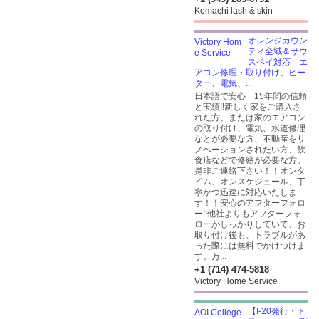
Komachi lash & skin
オレンジカウン
ティ全域＆サウ
スベイ対応 エ
アコン修理・取り付け、ヒー
ター、電気、...
日本語で安心 15年間の信頼
と実績!!新しく家をご購入さ
れた方、または家のエアコン
の取り付け、電気、水道修理
なとが必要な方、不動産をリ
ノベーションされたい方、飲
食店などで修繕が必要な方。
是非ご連絡下さい！！オンタ
イム、オンスケジュール、丁
寧かつ迅速に対応いたしま
す！！安心のアフターフォロ
ー!!他社よりもアフターフォ
ローがしっかりしていて、お
取り付け後も、トラブルがあ
った際には無料でかけつけま
す。万...
+1 (714) 474-5818
Victory Home Service
【I-20発行・ト