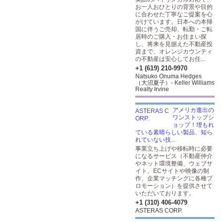
お一人おひとりの背景や目的
に合わせた丁寧なご提案を心
がけています。日本への本帰
国に伴うご売却、転勤・ご転
居時のご購入・お住まい探
し、将来を見据えた不動産投
資まで、オレンジカウンティ
の不動産は安心してお任...
+1 (619) 210-9970
Natsuko Onuma Hedges
（大沼夏子）- Keller Williams
Realty Irvine
アメリカ進出の
ワンストップシ
ョップ！埋もれ
ている素晴らしい製品、知ら
れていない技...
事業立ち上げや移転時に必要
になるサービス（不動産仲介
やネット環境整備、ウェブサ
イト、ECサイトや映像の制
作、企業マッチングに各種プ
ロモーション）を提供させて
いただいております。
+1 (310) 406-4079
ASTERAS CORP.