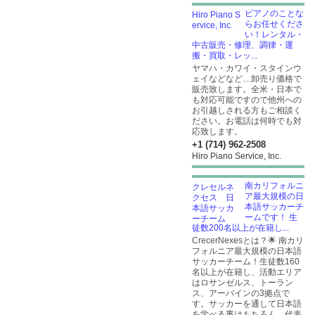
ピアノのことな
らお任せくださ
い！レンタル・
中古販売・修理、調律・運
搬・買取・レッ...
ヤマハ・カワイ・スタインウ
ェイなどなど…卸売り価格で
販売致します。全米・日本で
も対応可能ですので他州への
お引越しされる方もご相談く
ださい。お電話は何時でも対
応致します。
+1 (714) 962-2508
Hiro Piano Service, Inc.
南カリフォルニ
ア最大規模の日
本語サッカーチ
ームです！ 生
徒数200名以上が在籍し...
CrecerNexesとは？🌟 南カリ
フォルニア最大規模の日本語
サッカーチーム！生徒数160
名以上が在籍し、活動エリア
はロサンゼルス、トーラン
ス、アーバインの3拠点で
す。サッカーを通して日本語
を学べる事はもちろん、代表