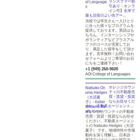
ランスファー割
引あり・オンラ
イン可】全米で
最も治安のよい街アー...
当校では学生さん一人ひとり
に合った様々なプログラムを
提供しております。英語はも
ちろん、インターンシップや
ボランティアなどプラスアル
ファのコースが充実してお
り、満足した留学をして頂け
ます。見学無料！お問い合わ
せフォームよりご希望のお日
にちをご連絡下さい！
+1 (949) 260-9600
AOI College of Languages
オレンジカウン
ティの不動産売
買・賃貸・投資
ならお任せくだ
さい。不動産エージェント...
オレンジカウンティの不動産
売買・賃貸・投資ならお任せ
ください。不動産エージェン
トの Natsuko Hedges（大沼
夏子） です。地域特性や市場
動向を深く理解し、日本語・
英語のバイリンガル対応で、