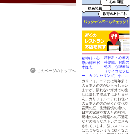
精神科・心療内
科診療、お薬の
処方、心理療法
このページのトップへ
（サイコセラピ
ー、カウンセリング）を、...
カリフォルニアには毎年多く
の日本人の方がいらっしゃい
ますが、慣れない海外での生
活は決して簡単ではありませ
ん。カリフォルニアにお住い
の日本人の方の多くが文化や
言葉の壁、生活習慣の違い、
日本の家族や友人との離別、
現地の学校や職場への不適応
などの様々なストレスにさら
されています。強いストレス
は気づかないうちに様々なこ