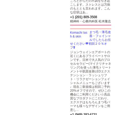
ころとからだの不調を引き起
こします。ストレスとは万病
のもととも言われます。こん
な症状はあ...
+1 (201) 809-3508
精神科・心療内科医 松木隆志
まつ毛・薄毛改
善・フェイシャ
ルでしたらお任
せください🧡初回２０％オ
フ❣️
ジョンウェインエアポートの
近くにあるプライベートサロ
ンです。日米で大人気のプロ
セルセラピー(マイクリチャネ
リング)を使った薄毛トリート
メントや肌質改善LEDエクス
テンション・ラッシュリフ
ト・リラクゼーションフェイ
シャルメニューもございます
♩現在ご新規様は初回ご予約
20%オフですので、ぜひこの
機会にご利用ください☆高品
質なプロダクトにこだわり、
エクステはもちろんまつ毛パ
ーマも様々なデザインをご用
意し...
+1 (949) 283-6731