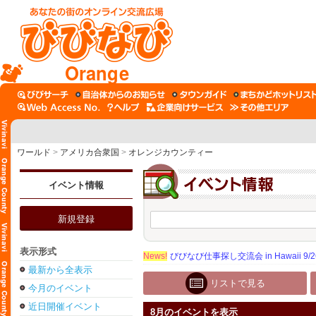
Orange
ワールド
>
アメリカ合衆国
>
オレンジカウンティー
イベント情報
新規登録
表示形式
News!
びびなび仕事探し交流会 in Hawaii 9/26（
最新から全表示
リストで見る
今月のイベント
近日開催イベント
8月のイベントを表示