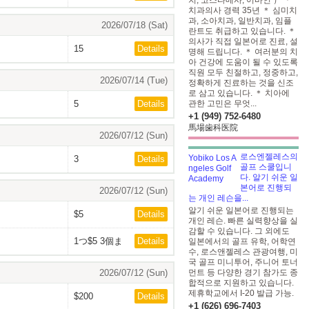
치, 코스타메사, 어바인 ） ＊
치과의사 경력 35년 ＊ 심미치
과, 소아치과, 일반치과, 임플
2026/07/18 (Sat)
란트도 취급하고 있습니다. ＊
의사가 직접 일본어로 진료, 설
15
Details
명해 드립니다. ＊ 여러분의 치
아 건강에 도움이 될 수 있도록
직원 모두 친절하고, 정중하고,
2026/07/14 (Tue)
정확하게 진료하는 것을 신조
로 삼고 있습니다. ＊ 치아에
5
Details
관한 고민은 무엇...
+1 (949) 752-6480
馬場歯科医院
2026/07/12 (Sun)
로스엔젤레스의
3
Details
골프 스쿨입니
다. 알기 쉬운 일
본어로 진행되
2026/07/12 (Sun)
는 개인 레슨을...
알기 쉬운 일본어로 진행되는
$5
Details
개인 레슨. 빠른 실력향상을 실
감할 수 있습니다. 그 외에도
1つ$5 3個ま
Details
일본에서의 골프 유학, 어학연
であります。
수, 로스앤젤레스 관광여행, 미
국 골프 미니투어, 주니어 토너
2026/07/12 (Sun)
먼트 등 다양한 경기 참가도 종
합적으로 지원하고 있습니다.
제휴학교에서 I-20 발급 가능.
$200
Details
+1 (626) 696-7403