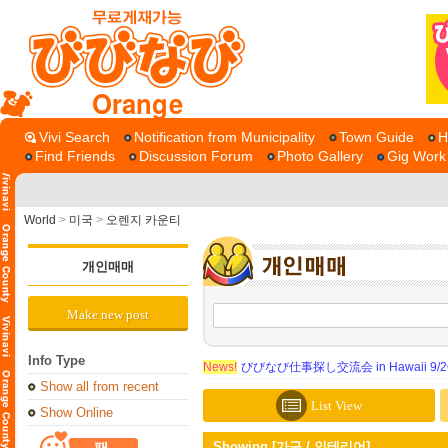
Orange
Vivi Search
Notification from Municipality
Town Guide
H
Find Friends
Discussion Forum
Photo Gallery
Gig Work
World
>
미국
>
오렌지 카운티
개인매매
Make new post
Info Type
News!
びびなび仕事探し交流会 in Hawaii 9/26（
Show all from recent
List View
Show Online
Showing [가구 / 인테리어]