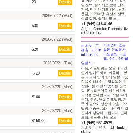
결, 체외수정, 유전자 선택, 성
20
Details
별 선택, 줄기세포 보존 난자
제공, 미국 대리모 임신, 난자
동결, 체외수정, 유전자 선택,
2026/07/22 (Wed)
성별 결정, 줄기세포 보...
+1 (949) 418-8146
50$
Details
Angels Creation Reproductiv
e Center Inc
2026/07/22 (Wed)
어바인에 있는
$20
Details
일본 건설회사.
리모델링, 리모
델, 수리, 수리를
2026/07/21 (Tue)
일본식 ...
리폼, 리모델링은 오오타니 건
설에 맡겨주세요. 제휴하고 있
＄20
Details
는 파트너 팀과 함께 일본의 품
질을 이해하는 현장감독이 현
장관리를 하면서 공사를 진행
2026/07/20 (Mon)
합니다. 일본어로 성심성의껏
고객을 응대합니다. 작은 수리
$100
Details
수리, 주방, 욕실 리모델링, 가
족의 필요와 성장에 맞춘 리모
델링과 증축, 집의 매각까지 일
2026/07/20 (Mon)
관되게 상담해 드립니다. 면허,
보험, 본드를 갖춘 오오...
$150.00
Details
+1 (949) 561-8539
オオタニ工務店 UJ Thinkta
nk Inc