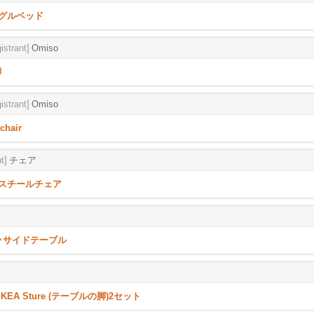
グルベッド
istrant]
Omiso
脚
istrant]
Omiso
chair
t]
チェア
スチールチェア
･サイドテーブル
KEA Sture (テーブルの脚)2セット