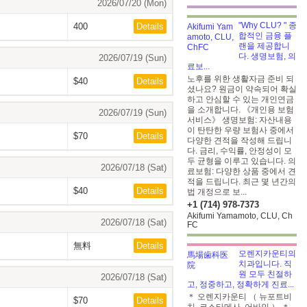
2026/07/20 (Mon)
"Why CLU? " 종
400
Details
합적인 금융 플
랜을 제공합니
다. 생명보험, 의
2026/07/19 (Sun)
료보...
노후를 위한 생활자금 준비 되
$40
Details
셨나요? 원금이 약속되어 확실
하고 안심할 수 있는 개인연금
을 소개합니다. 《개인용 보험
2026/07/19 (Sun)
서비스》 생명보험: 자산내용
이 탄탄한 우량 보험사 중에서
$70
Details
다양한 견적을 작성해 드립니
다. 금리, 수익률, 안정성이 모
두 균형을 이루고 있습니다. 의
2026/07/18 (Sat)
료보험: 다양한 상품 중에서 견
적을 드립니다. 최근 몇 년간의
$40
Details
법 개정으로 보...
+1 (714) 978-7373
Akifumi Yamamoto, CLU, Ch
2026/07/18 (Sat)
FC
無料
Details
오렌지카운티의
치과입니다. 직
원 모두 친절하
2026/07/18 (Sat)
고, 정중하고, 정확하게 진료...
＊ 오렌지카운티 （ 뉴포트비
$70
Details