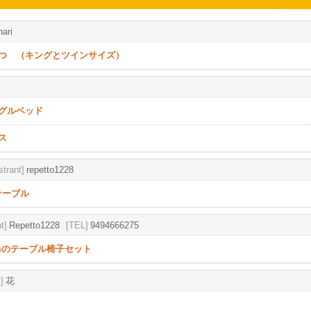
ari
つ （キングとツインサイズ）
グルベッド
ス
strant]
repetto1228
eテーブル
t]
Repetto1228
[TEL]
9494666275
elmのテーブル椅子セット
]
花