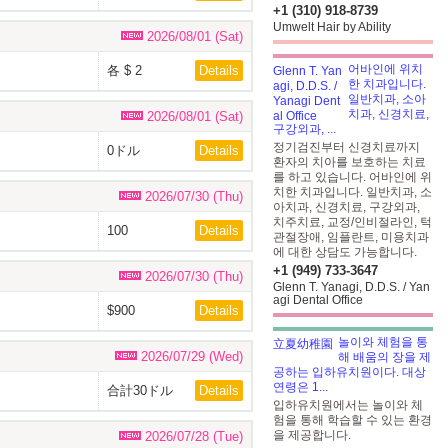
台:$35
+1 (310) 918-8739
Umwelt Hair by Ability
2026/08/01 (Sat)
어바인에 위치
各 $ 2
Details
한 치과입니다.
일반치과, 소아
치과, 신경치료,
2026/08/01 (Sat)
구강외과, ...
정기검진부터 신경치료까지
0ドル
Details
환자의 치아를 보호하는 치료
를 하고 있습니다. 어바인에 위
치한 치과입니다. 일반치과, 소
2026/07/30 (Thu)
아치과, 신경치료, 구강외과,
치주치료, 교정/인비절라인, 턱
100
Details
관절장애, 임플란트, 미용치과
에 대한 상담도 가능합니다.
+1 (949) 733-3647
2026/07/30 (Thu)
Glenn T. Yanagi, D.D.S. / Yan
agi Dental Office
$900
Details
놀이와 체험을 통
2026/07/29 (Wed)
해 배움의 장을 제
공하는 입하유치원이다. 대상
연령은 1...
合計30ドル
Details
입하유치원에서는 놀이와 체
험을 통해 학습할 수 있는 환경
을 제공합니다.
2026/07/28 (Tue)