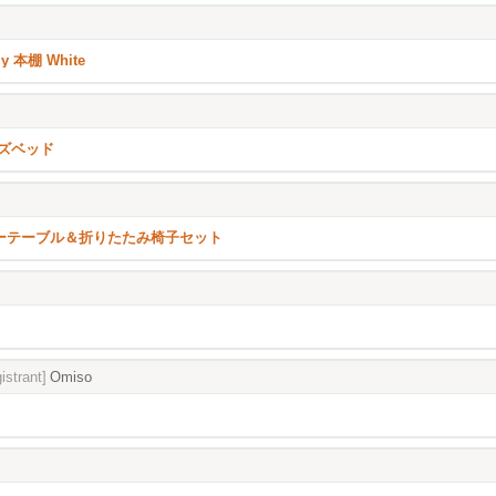
lly 本棚 White
ズベッド
 ローテーブル＆折りたたみ椅子セット
istrant]
Omiso