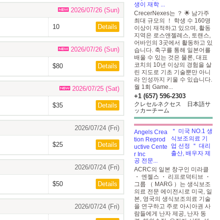
생이 재학 ...
2026/07/26 (Sun)
CrecerNexes는 ？ 🌟 남가주
최대 규모의 ！
학생 수 160명
10
Details
이상이 재적하고 있으며, 활동
지역은 로스앤젤레스, 토랜스,
어바인의 3곳에서 활동하고 있
2026/07/26 (Sun)
습니다. 축구를 통해 일본어를
배울 수 있는 것은 물론, 대표
코치의 10년 이상의 경험을 살
$80
Details
린 지도로 기초 기술뿐만 아니
라 인성까지 키울 수 있습니다.
월 1회 Game...
2026/07/25 (Sat)
+1 (657) 596-2303
クレセルネクセス 日本語サ
$35
Details
ッカーチーム
2026/07/24 (Fri)
＂ 미국 NO.1 생
식보조의료 기
$25
Details
업 선정 ＂ 대리
출산, 배우자 제
공 전문...
2026/07/24 (Fri)
ACRC의 일본 창구인 미라클
・ 엔젤스 ・ 리프로덕티브 ・
$50
Details
그룹 （ MARG ）는 생식보조
의료 전문 에이전시로 미국, 일
본, 영국의 생식보조의료 기술
2026/07/24 (Fri)
을 연구하고 주로 아시아권 사
람들에게 난자 제공, 난자 동