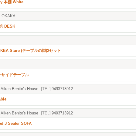
lly 本棚 White
]
OKAKA
 DESK
KEA Sture (テーブルの脚)2セット
･サイドテーブル
Aiken Benito's House
[TEL]
9493713912
able
Aiken Benito's House
[TEL]
9493713912
ed 3 Seater SOFA