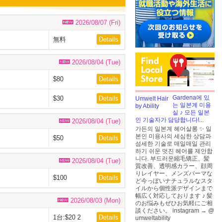
2026/08/07 (Fri)
無料
Details
2026/08/04 (Tue)
$80
Details
Gardena에 있
$30
Details
는 일본계 미용
실 ♪ 모든 일본
인 기술자가 담당합니다!...
2026/08/04 (Tue)
가든의 일본계 헤어살롱 ✨ 일
본인 미용사의 세심한 상담과
$50
Details
섬세한 기술로 매일매일 관리
하기 쉬운 멋진 헤어를 제안합
니다. 부드러운縮毛矯正、髪
2026/08/04 (Tue)
質改善、透明感カラー、顔周
りレイヤー、メンズパーマな
$100
Details
ど今っぽいナチュラルなスタ
イルから個性派デザインまで
幅広く対応しております ♪ 髪
2026/08/03 (Mon)
のお悩みもぜひお気軽にご相
談ください。 instagram → @
1台:$20 2
Details
umweltability