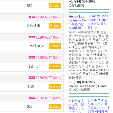
+1 (714) 557-1669
$50
Details
立夏幼稚園
【Honey Bee L
2026/07/27 (Mon)
earning Center
미츠바치 유치
2 for $15
Details
원】 ✨ ️...
캘리포니아주의 인가를 받은
안전한 환경에서, 아이들의 성
2026/07/27 (Mon)
장과 발달에 맞춘 특별한 교육
커리큘럼을 제공합니다. 《교
1 for $20, 2
Details
사 1명당 원아 최대 4명》의
for $30
비율로, 아이 한 명 한 명이 주
인공이 될 수 있는 안심할 수
2026/07/27 (Mon)
있는 공간에서 개성과 자아존
중감을 키워줍니다. 세심한 보
【値下げ】2
Details
살핌과 정이 넘치는 분위기 속
脚で$10 ->
에서, 아이들의 성장과 발달 단
$8
계에 맞춘 특별한 교육 커리큘
럼을 제공...
2026/07/27 (Mon)
+1 (310) 801-2517
＄15
Details
Honey Bee Learning Center
みつばち幼稚園
2026/07/27 (Mon)
남가주 최대 규
모의 일본어 축
$20
Details
구팀입니다 ！ 2
00명 이상의 학