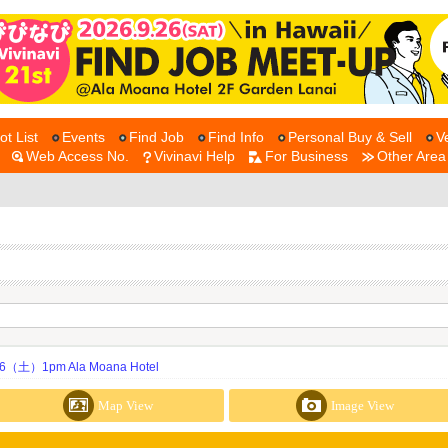
ot List
Events
Find Job
Find Info
Personal Buy & Sell
V
Web Access No.
Vivinavi Help
For Business
Other Area
土）1pm Ala Moana Hotel
Map View
Image View