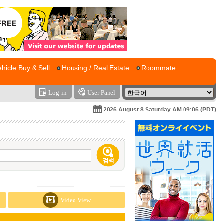
ehicle Buy & Sell
Housing / Real Estate
Roommate
Log-in
User Panel
2026 August 8 Saturday AM 09:06 (PDT)
Video View