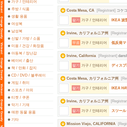
가구 / 인테리어
주방 / 식품
Costa Mesa, CA
[Registrant]
コケ
생활 용품
팔기
가구 / 인테리어
IKEA 波
여성복
남성복
Irvine, カリフォルニア州
[Registran
신발 / 가방 / 소품
무료
가구 / 인테리어
低反発マ
미용 / 건강 / 화장품
아동복 / 장난감
Irvine, California
[Registrant]
dansh
베이비 / 출산
팔기
가구 / 인테리어
ディスプ
책 / 만화 / 잡지
CD / DVD / 블루레이
Costa Mesa, カリフォルニア州
[Re
게임 / 취미
팔기
가구 / 인테리어
IKEA 
스포츠 / 야외
티켓 / 쿠폰
Irvine, カリフォルニア州
[Registran
악기 / 기재
팔기
가구 / 인테리어
スツール
애완 동물 용품
기타
Mission Viejo, CALIFORNIA
[Regi