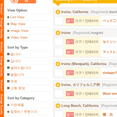
View Option
Irvine, California
[Registrant]
dansh
List View
팔기
가구 / 인테리어
ベッド二
Map View
Image View
Irvine
[Registrant]
mogumi
Video View
팔기
가구 / 인테리어
セミシン
Sort by Type
팔기
가구 / 인테리어
マットレ
팝니다
삽니다
Irvine (Westpark), California
[Regi
빌려드립니다
팔기
가구 / 인테리어
vintag
빌립니다
무료
Irvine, カリフォルニア州
[Registran
교환 희망
팔기
가구 / 인테리어
West 
Sort by Category
가전제품
Long Beach, California
[Registrant
컴퓨터 / 주변기기
팔기
가구 / 인테리어
棚 白