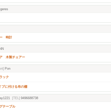
igeres
ー 時計
NN
ア 木製チェアー
nt]
Pon
ラック
パイプに付ける布の棚
ay1221
[TEL]
9496688738
グテーブル