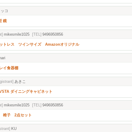
コッコ
型 鏡
t]
mikesmile1025
[TEL]
9496950856
ットレス ツインサイズ Amazonオリジナル
ari
レイ食器棚
gistrant]
あきこ
HAVSTA ダイニングキャビネット
t]
mikesmile1025
[TEL]
9496950856
 椅子 2点セット
strant]
KU