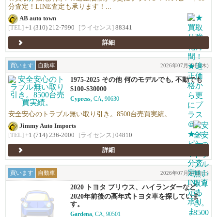
分査定！LINE査定も承ります！...
AB auto town
[TEL]
+1 (310) 212-7990
[ライセンス]
88341
詳細
買います
自動車
2026年07月23日(木)
1975-2025 その他 何のモデルでも, 不動でも
可
$100-$30000
Cypress
, CA, 90630
安全安心のトラブル無い取り引き。8500台売買実績。
Jimmy Auto Imports
[TEL]
+1 (714) 236-2000
[ライセンス]
04810
詳細
買います
自動車
2026年07月04日(土)
2020 トヨタ プリウス、ハイランダーなど
2020年前後の高年式トヨタ車を探していま
す。
Gardena
, CA, 90501