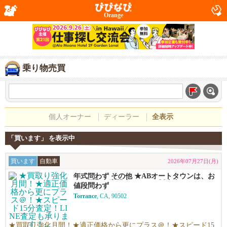
Orange
乗り物売買
個人オーナー
ディーラー
全表示
「買います」 を表示中
買います
自動車
2026年07月27日(月)
年式問わず その他 ★ABオートタウンは、お
車の買取り専門店です！★販売力があるから
値段問わず
高く買える！シンプルで高い！独自の相場で
Torrance
, CA, 90502
高価買い取りします！★優しい査定で’納得の
価格！高価買い取りします！★年末ご売却予
定の無料査定を実施中！年末の売却予定の方
も早期査定は更にお得！★日本車、アメ車、
★買取り強化月間！★適正価格から更にプラス＠！★スピード15
欧州車なんでも買います！