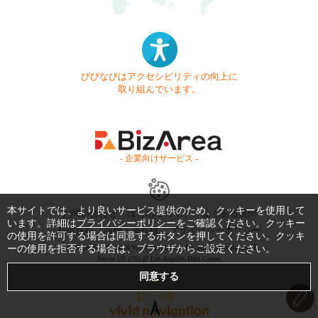
びびなびはアクセシビリティの向上に
取り組んでいます。
- 企業向けサービス -
本サイトでは、より良いサービス提供のため、クッキーを使用して
お問い合わせ
はじめてガイド
よくある質問
います。詳細は
プライバシーポリシー
をご確認ください。クッキー
利用規約
商標・著作権
プライバシーポリシー
の使用を許可する場合は同意するボタンを押してください。クッキ
ーの使用を拒否する場合は、ブラウザからご設定ください。
Copyright © 1999-2026 Vivid Navigation, Inc. All Rights Reserved.
Server US (75) @ Los Angeles Data Center