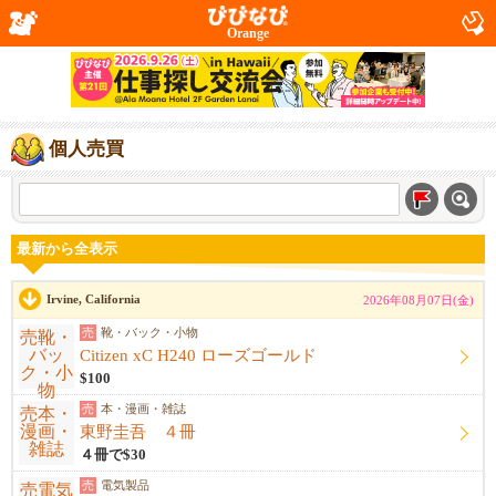
Orange
個人売買
最新から全表示
Irvine, California
2026年08月07日(金)
売
靴・バック・小物
Citizen xC H240 ローズゴールド
$100
売
本・漫画・雑誌
東野圭吾 ４冊
４冊で$30
売
電気製品