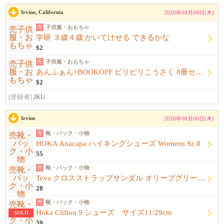
Irvine, California
2026年08月06日(木)
売
子供服・おもちゃ
学研 ３歳４歳 かいてけせる できるかな
$2
売
子供服・おもちゃ
あんふぁん×BOOKOFF ピリピリこうさく 8冊セット
$2
[登録者]
JKU
Irvine
2026年08月06日(木)
売
靴・バック・小物
HOKA Anacapa ハイキングシューズ Womens Sz 8
55
売
靴・バック・小物
Teva クロスストラップサンダル オリーブグリーン Mens Sz 11
28
売
靴・バック・小物
Hoka Clifton 9 シューズ サイズ11/29cm
SOLD
59