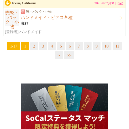
Irvine, California
2026年07月31日(金)
売
靴・バック・小物
ハンドメイド・ピアス各種
各$7
[登録者]
ハンドメイド
1/17
1
2
3
4
5
6
7
8
9
10
11
>
>>