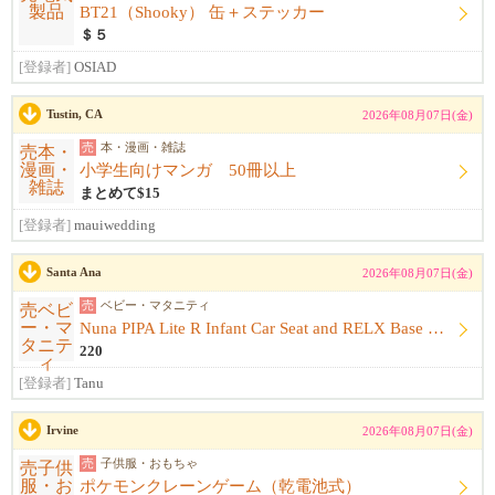
BT21（Shooky） 缶＋ステッカー
＄５
[登録者]
OSIAD
Tustin, CA
2026年08月07日(金)
売
本・漫画・雑誌
小学生向けマンガ 50冊以上
まとめて$15
[登録者]
mauiwedding
Santa Ana
2026年08月07日(金)
売
ベビー・マタニティ
Nuna PIPA Lite R Infant Car Seat and RELX Base （インファントカーシート ...
220
[登録者]
Tanu
Irvine
2026年08月07日(金)
売
子供服・おもちゃ
ポケモンクレーンゲーム（乾電池式）