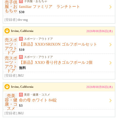
売
子供服・おもちゃ
familiar ファミリア ランチトート
$30
[登録者]
thv-mg
Irvine, California
2026年08月06日(木)
売
スポーツ・アウトドア
【新品】XXIO/SRIXON ゴルフボールセット
$10
売
スポーツ・アウトドア
【新品】XXIO 香り付きゴルフボール 2個
無料
[登録者]
JKU
Irvine, California
2026年08月06日(木)
売
美容・健康・コスメ
命の母 ホワイト 84錠
$3
[登録者]
JKU