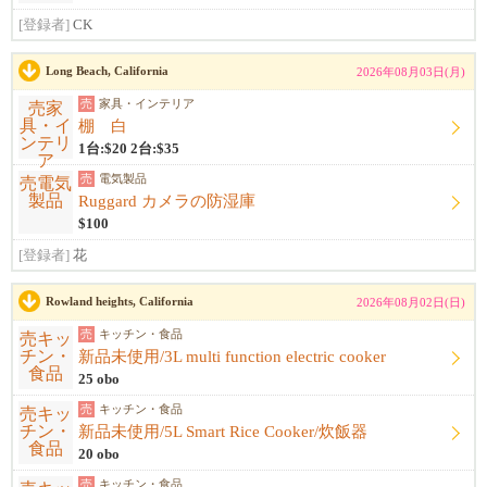
[登録者]
CK
Long Beach, California
2026年08月03日(月)
売
家具・インテリア
棚 白
1台:$20 2台:$35
売
電気製品
Ruggard カメラの防湿庫
$100
[登録者]
花
Rowland heights, California
2026年08月02日(日)
売
キッチン・食品
新品未使用/3L multi function electric cooker
25 obo
売
キッチン・食品
新品未使用/5L Smart Rice Cooker/炊飯器
20 obo
売
キッチン・食品