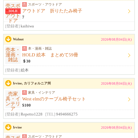
売
スポーツ・アウトドア
アウトドア 折りたたみ椅子
SOLD
7
[登録者]
kaihiwa
Walnut
2026年08月04日(火)
売
本・漫画・雑誌
HOLD 絵本 まとめて59冊
＄30
[登録者]
絵本
Irvine, カリフォルニア州
2026年08月04日(火)
売
家具・インテリア
West elmのテーブル椅子セット
$100
[登録者]
Repetto1228
[TEL]
9494666275
Irvine
2026年08月04日(火)
売
スポーツ・アウトドア