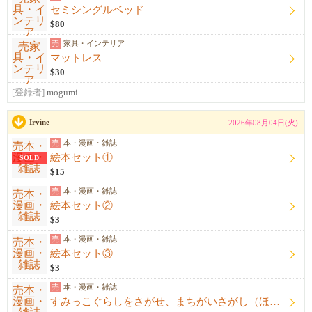
セミシングルベッド
$80
売
家具・インテリア
マットレス
$30
[登録者]
mogumi
Irvine
2026年08月04日(火)
売
本・漫画・雑誌
絵本セット①
SOLD
$15
売
本・漫画・雑誌
絵本セット②
$3
売
本・漫画・雑誌
絵本セット③
$3
売
本・漫画・雑誌
すみっこぐらしをさがせ、まちがいさがし（ほぼ新品未使用）