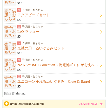
$13
売
子供服・おもちゃ
アクアビーズセット
$5
売
子供服・おもちゃ
LaQ ラキュー
$5
売
子供服・おもちゃ
鬼滅の刃 ぬいぐるみセット
$10
売
子供服・おもちゃ
NAKAYOSHI Collection（乾電池式）にがおえ&ファッション
$5
売
子供服・おもちゃ
ユニコーン座れるぬいぐるみ Crate & Barrel
$5
[登録者]
thv-mg
Irvine (Westpark), California
2026年08月05日(水)