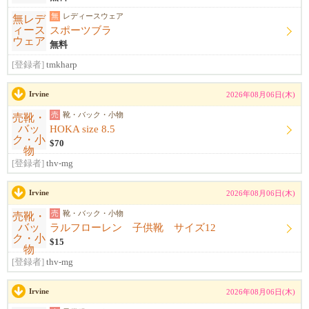
無
レディースウェア
スポーツブラ
無料
[登録者]
tmkharp
Irvine
2026年08月06日(木)
売
靴・バック・小物
HOKA size 8.5
$70
[登録者]
thv-mg
Irvine
2026年08月06日(木)
売
靴・バック・小物
ラルフローレン 子供靴 サイズ12
$15
[登録者]
thv-mg
Irvine
2026年08月06日(木)