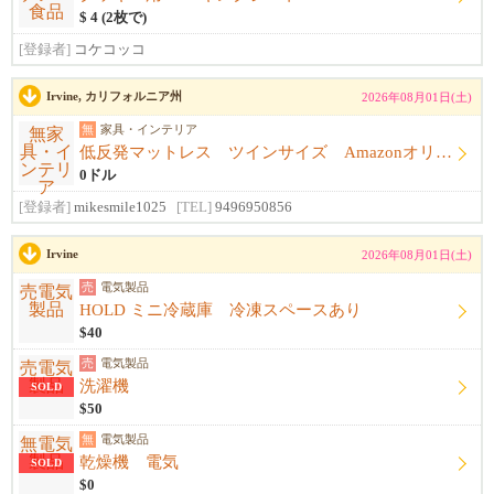
$ 4 (2枚で)
[登録者]
コケコッコ
Irvine, カリフォルニア州
2026年08月01日(土)
無
家具・インテリア
低反発マットレス ツインサイズ Amazonオリジナル
0ドル
[登録者]
mikesmile1025
[TEL]
9496950856
Irvine
2026年08月01日(土)
売
電気製品
HOLD ミニ冷蔵庫 冷凍スペースあり
$40
売
電気製品
洗濯機
SOLD
$50
無
電気製品
乾燥機 電気
SOLD
$0