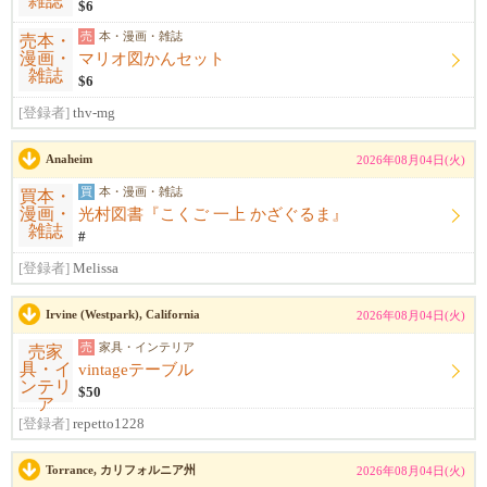
$6
売
本・漫画・雑誌
マリオ図かんセット
$6
[登録者]
thv-mg
Anaheim
2026年08月04日(火)
買
本・漫画・雑誌
光村図書『こくご 一上 かざぐるま』
#
[登録者]
Melissa
Irvine (Westpark), California
2026年08月04日(火)
売
家具・インテリア
vintageテーブル
$50
[登録者]
repetto1228
Torrance, カリフォルニア州
2026年08月04日(火)