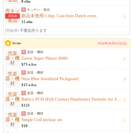
8 obo
売
キッチン・食品
新品未使用/1.8qt. Cast Iron Dutch oven
SOLD
15 obo
[登録者]
不要品売ります
Irvine
2026年08月02日(日)
売
楽器・機材
Zoom Super Player 8080
$75 o.b.o
売
楽器・機材
Strat Blue Anodized Pickguard
$15 o.b.o
売
楽器・機材
Babicz FCH (Full Contact Hardware) Tremolo for Strat - Gold
$125
売
楽器・機材
Single Coil pickup set
$10