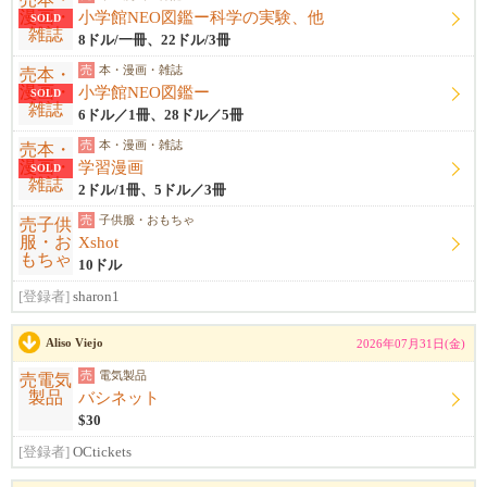
小学館NEO図鑑ー科学の実験、他
SOLD
8ドル/一冊、22ドル/3冊
売
本・漫画・雑誌
小学館NEO図鑑ー
SOLD
6ドル／1冊、28ドル／5冊
売
本・漫画・雑誌
学習漫画
SOLD
2ドル/1冊、5ドル／3冊
売
子供服・おもちゃ
Xshot
10ドル
[登録者]
sharon1
Aliso Viejo
2026年07月31日(金)
売
電気製品
バシネット
$30
[登録者]
OCtickets