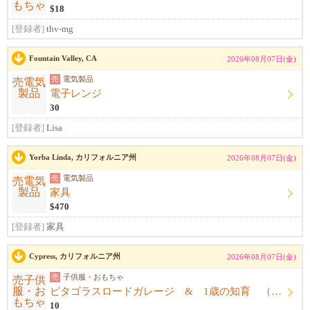
$18
[登録者]
thv-mg
Fountain Valley, CA
2026年08月07日(金)
売
電気製品
電子レンジ
30
[登録者]
Lisa
Yorba Linda, カリフォルニア州
2026年08月07日(金)
売
電気製品
家具
$470
[登録者]
家具
Cypress, カリフォルニア州
2026年08月07日(金)
売
子供服・おもちゃ
ピタゴラスロードガレージ & 1歳の知育 （8/8トーランス引き渡し可）
10