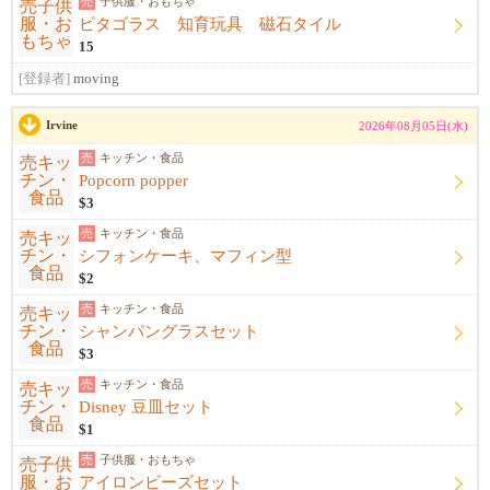
売
子供服・おもちゃ
ピタゴラス 知育玩具 磁石タイル
15
[登録者]
moving
Irvine
2026年08月05日(水)
売
キッチン・食品
Popcorn popper
$3
売
キッチン・食品
シフォンケーキ、マフィン型
$2
売
キッチン・食品
シャンパングラスセット
$3
売
キッチン・食品
Disney 豆皿セット
$1
売
子供服・おもちゃ
アイロンビーズセット