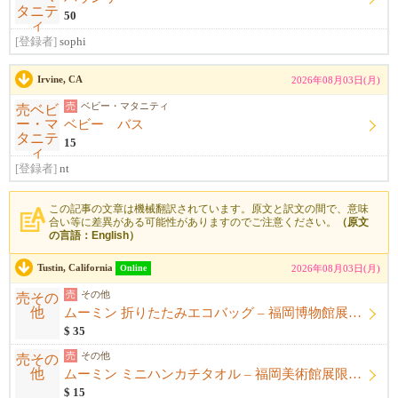
50
[登録者]
sophi
Irvine, CA
2026年08月03日(月)
売
ベビー・マタニティ
ベビー バス
15
[登録者]
nt
この記事の文章は機械翻訳されています。原文と訳文の間で、意味
合い等に差異がある可能性がありますのでご注意ください。
（原文
の言語：English）
Tustin, California
Online
2026年08月03日(月)
売
その他
ムーミン 折りたたみエコバッグ – 福岡博物館展限定商品 (日本)
$ 35
売
その他
ムーミン ミニハンカチタオル – 福岡美術館展限定商品 (日本)
$ 15