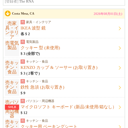
[登録者]
The RNA
Costa Mesa, CA
2026年08月01日(土)
売
家具・インテリア
IKEA 波型 鏡
各 $ 2
売
電気製品
クッキー 型 (未使用)
$ 3 (全部で)
売
キッチン・食品
KENZO カップ & ソーサー (お取り置き)
$ 3 ( 2客で )
売
キッチン・食品
鉄性 急須 (お取り置き)
$ 9
売
パソコン・周辺機器
マイクロソフト キーボード (新品/未使用/箱なし）
SOLD
$ 12
売
キッチン・食品
クッキー用 ベーキングシート