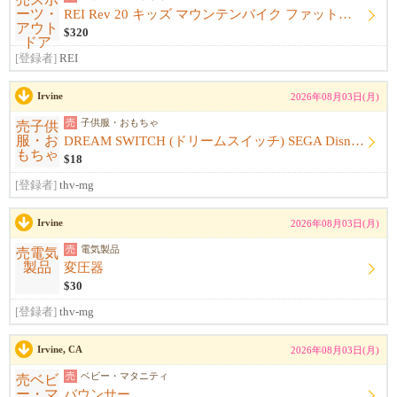
REI Rev 20 キッズ マウンテンバイク ファットタイヤ 自転車
$320
[登録者]
REI
Irvine
2026年08月03日(月)
売
子供服・おもちゃ
DREAM SWITCH (ドリームスイッチ) SEGA Disney ソフト付
$18
[登録者]
thv-mg
Irvine
2026年08月03日(月)
売
電気製品
変圧器
$30
[登録者]
thv-mg
Irvine, CA
2026年08月03日(月)
売
ベビー・マタニティ
バウンサー