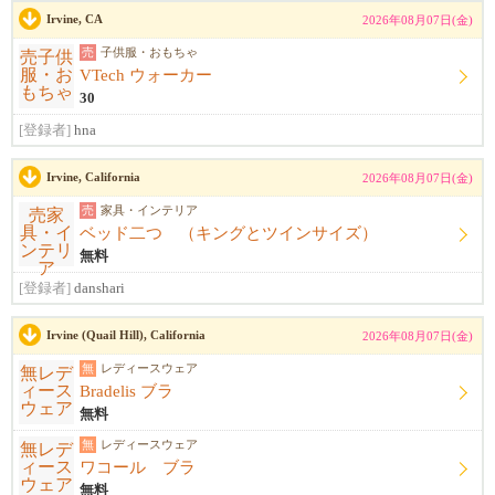
Irvine, CA
2026年08月07日(金)
売
子供服・おもちゃ
VTech ウォーカー
30
[登録者]
hna
Irvine, California
2026年08月07日(金)
売
家具・インテリア
ベッド二つ （キングとツインサイズ）
無料
[登録者]
danshari
Irvine (Quail Hill), California
2026年08月07日(金)
無
レディースウェア
Bradelis ブラ
無料
無
レディースウェア
ワコール ブラ
無料