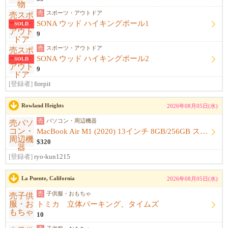
売
スポーツ・アウトドア
SONA ウッド ハイキングポール1
SOLD
9
売
スポーツ・アウトドア
SONA ウッド ハイキングポール2
SOLD
9
[登録者]
firepit
Rowland Heights
2026年08月05日(水)
売
パソコン・周辺機器
MacBook Air M1 (2020) 13インチ 8GB/256GB スペースグレイ 【美品・本体+スリーブ】【箱...
$320
[登録者]
ryo-kun1215
La Puente, California
2026年08月05日(水)
売
子供服・おもちゃ
トミカ 立体パーキング、タイムズ
10