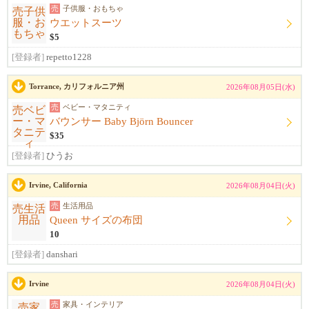
売
子供服・おもちゃ
ウエットスーツ
$5
[登録者]
repetto1228
Torrance, カリフォルニア州
2026年08月05日(水)
売
ベビー・マタニティ
バウンサー Baby Björn Bouncer
$35
[登録者]
ひうお
Irvine, California
2026年08月04日(火)
売
生活用品
Queen サイズの布団
10
[登録者]
danshari
Irvine
2026年08月04日(火)
売
家具・インテリア