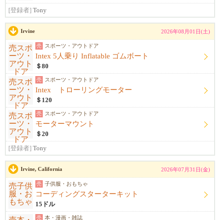
[登録者]
Tony
Irvine
2026年08月01日(土)
売
スポーツ・アウトドア
Intex 5人乗り Inflatable ゴムボート
＄80
売
スポーツ・アウトドア
Intex トローリングモーター
＄120
売
スポーツ・アウトドア
モーターマウント
＄20
[登録者]
Tony
Irvine, California
2026年07月31日(金)
売
子供服・おもちゃ
コーディングスターターキット
15ドル
売
本・漫画・雑誌