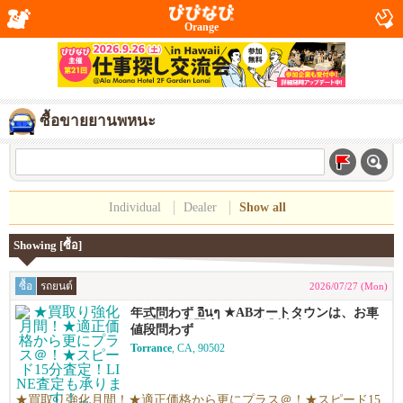
Orange
ซื้อขายยานพหนะ
Individual
Dealer
Show all
Showing [ซื้อ]
ซื้อ
รถยนต์
2026/07/27 (Mon)
年式問わず อื่นๆ ★ABオートタウンは、お車
の買取り専門店です！★販売力があるから高
値段問わず
く買える！シンプルで高い！独自の相場で高
Torrance
, CA, 90502
価買い取りします！★優しい査定で’納得の価
格！高価買い取りします！★年末ご売却予定
の無料査定を実施中！年末の売却予定の方も
早期査定は更にお得！★日本車、アメ車、欧
★買取り強化月間！★適正価格から更にプラス＠！★スピード15
州車なんでも買います！