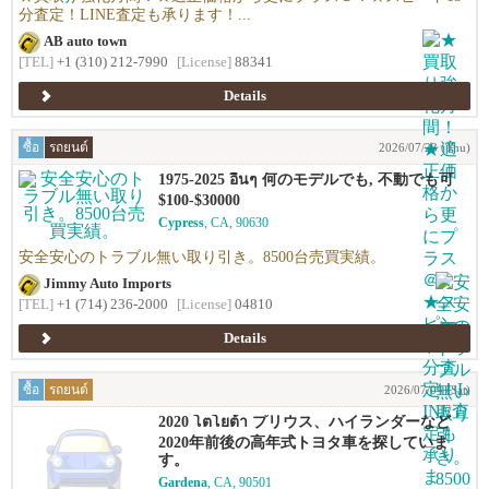
分査定！LINE査定も承ります！...
AB auto town
[TEL]
+1 (310) 212-7990
[License]
88341
Details
ซื้อ
รถยนต์
2026/07/23 (Thu)
1975-2025 อื่นๆ 何のモデルでも, 不動でも可
$100-$30000
Cypress
, CA, 90630
安全安心のトラブル無い取り引き。8500台売買実績。
Jimmy Auto Imports
[TEL]
+1 (714) 236-2000
[License]
04810
Details
ซื้อ
รถยนต์
2026/07/04 (Sat)
2020 โตโยต้า プリウス、ハイランダーなど
2020年前後の高年式トヨタ車を探していま
す。
Gardena
, CA, 90501