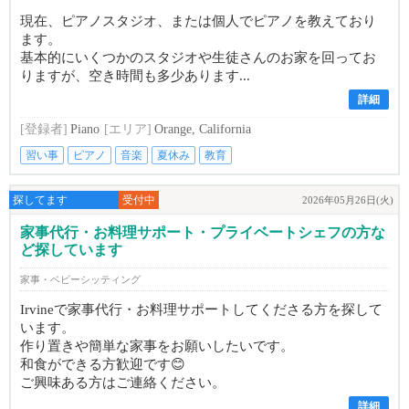
現在、ピアノスタジオ、または個人でピアノを教えており
ます。
基本的にいくつかのスタジオや生徒さんのお家を回ってお
りますが、空き時間も多少あります...
詳細
[登録者]
Piano
[エリア]
Orange, California
習い事
ピアノ
音楽
夏休み
教育
探してます
受付中
2026年05月26日(火)
家事代行・お料理サポート・プライベートシェフの方な
ど探しています
家事・ベビーシッティング
Irvineで家事代行・お料理サポートしてくださる方を探して
います。
作り置きや簡単な家事をお願いしたいです。
和食ができる方歓迎です😊
ご興味ある方はご連絡ください。
詳細