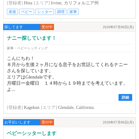
[登録者]
Hina
[エリア]
Irvine, カリフォルニア州
産後
ベビー
シッター
調理
家事
探してます
受付中
2026年07月06日(月)
ナニー探しています！
家事・ベビーシッティング
こんにちわ！
８月から生後２ヶ月になる息子をお世話してくれるナニー
さんを探しています。
エリアはGlendaleです。
月曜日ー金曜日 １４時から１９時までを考えています。
よ...
詳細
[登録者]
Kagekun
[エリア]
Glendale, California
お手伝いします
受付中
2026年07月06日(月)
ベビーシッターします