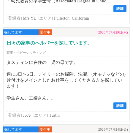
・幼児教育の準学士号（Associate's Degree in Child...
詳細
[登録者]
Mrs.YL
[エリア]
Fullerton, California
探してます
受付中
2026年07月29日(水)
日々の家事のヘルパーを探しています。
家事・ベビーシッティング
タスティンに在住の一児の母です。
週に3日〜5日、デイリーのお掃除、洗濯、(オモチャなどの)
片付けをメインとしたお仕事をしてくださる方を探してい
ます！
学生さん、主婦さん、...
詳細
[登録者]
ルル
[エリア]
Tustin
探してます
受付中
2026年07月24日(金)