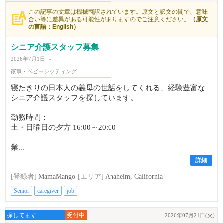
この記事の文章は機械翻訳されています。原文と訳文の間で、意味
合い等に差異がある可能性がありますのでご注意ください。
（原文
の言語：English）
シニア介護スタッフ募集
2026年7月1日 ～
家事・ベビーシッティング
寝たきりの日本人の義母の世話をしてくれる、経験豊富な
シニア介護スタッフを探しています。
勤務時間：
土・日曜日の夕方 16:00～20:00
業...
詳細
[登録者]
MamaMango
[エリア]
Anaheim, California
Senior
caregiver
job
探してます
受付中
2026年07月21日(火)