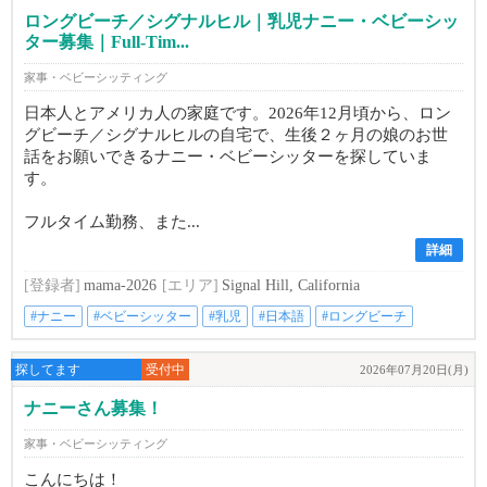
ロングビーチ／シグナルヒル｜乳児ナニー・ベビーシッ
ター募集｜Full-Tim...
家事・ベビーシッティング
日本人とアメリカ人の家庭です。2026年12月頃から、ロン
グビーチ／シグナルヒルの自宅で、生後２ヶ月の娘のお世
話をお願いできるナニー・ベビーシッターを探していま
す。
フルタイム勤務、また...
詳細
[登録者]
mama-2026
[エリア]
Signal Hill, California
#ナニー
#ベビーシッター
#乳児
#日本語
#ロングビーチ
探してます
受付中
2026年07月20日(月)
ナニーさん募集！
家事・ベビーシッティング
こんにちは！