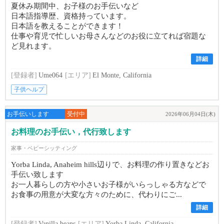
夏休み期間中、お子様のお手伝いなど
日本語指導歴、資格持っています。
日本語を教えることができます！
仕事や育児で忙しいお母さんなどのお役に立てれば宿題な
ど見れます。
詳細
[登録者]
Ume064
[エリア]
El Monte, California
子供ヘルプ
お手伝いします
受付中
2026年06月04日(木)
お料理のお手伝い，代行致します
家事・ベビーシッティング
Yorba Linda, Anaheim hills辺りで、お料理の作り置きなどお
手伝い致します
お一人暮らしの方や小さいお子様がいらっしゃる方などで
お食事の用意が大変な方々のために、代わりにご...
詳細
[登録者]
Vanilla beans
[エリア]
Yorba Linda, California