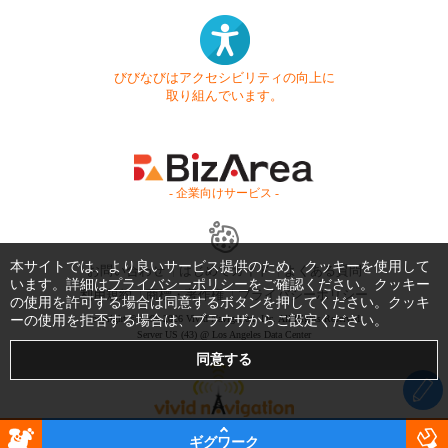
びびなびはアクセシビリティの向上に
取り組んでいます。
- 企業向けサービス -
本サイトでは、より良いサービス提供のため、クッキーを使用して
お問い合わせ
はじめてガイド
よくある質問
います。詳細は
プライバシーポリシー
をご確認ください。クッキー
利用規約
商標・著作権
プライバシーポリシー
の使用を許可する場合は同意するボタンを押してください。クッキ
ーの使用を拒否する場合は、ブラウザからご設定ください。
Copyright © 1999-2026 Vivid Navigation, Inc. All Rights Reserved.
Server US (43) @ Los Angeles Data Center
ギグワーク