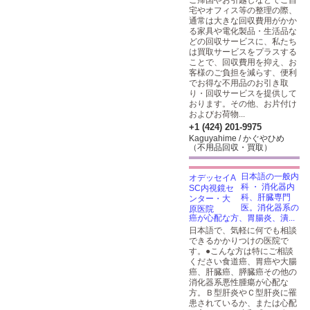
ご帰国やお引越しなどでご自
宅やオフィス等の整理の際、
通常は大きな回収費用がかか
る家具や電化製品・生活品な
どの回収サービスに、私たち
は買取サービスをプラスする
ことで、回収費用を抑え、お
客様のご負担を減らす、便利
でお得な不用品のお引き取
り・回収サービスを提供して
おります。その他、お片付け
およびお荷物...
+1 (424) 201-9975
Kaguyahime / かぐやひめ
（不用品回収・買取）
日本語の一般内
科 ・ 消化器内
科、肝臓専門
医。消化器系の
癌が心配な方、胃腸炎、潰...
日本語で、気軽に何でも相談
できるかかりつけの医院で
す。●こんな方は特にご相談
ください食道癌、胃癌や大腸
癌、肝臓癌、膵臓癌その他の
消化器系悪性腫瘍が心配な
方。Ｂ型肝炎やＣ型肝炎に罹
患されているか、または心配