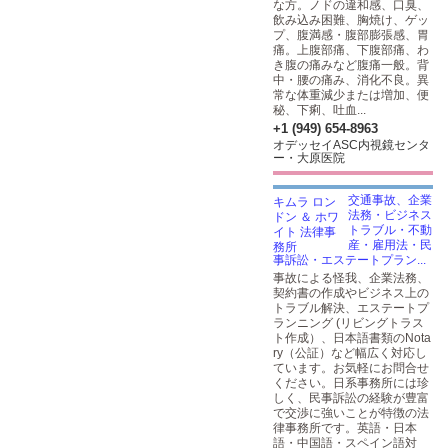
な方。ノドの違和感、口臭、
飲み込み困難、胸焼け、ゲッ
プ、腹満感・腹部膨張感、胃
痛。上腹部痛、下腹部痛、わ
き腹の痛みなど腹痛一般。背
中・腰の痛み、消化不良。異
常な体重減少または増加、便
秘、下痢、吐血...
+1 (949) 654-8963
オデッセイASC内視鏡センタ
ー・大原医院
交通事故、企業
法務・ビジネス
トラブル・不動
産・雇用法・民
事訴訟・エステートプラン...
事故による怪我、企業法務、
契約書の作成やビジネス上の
トラブル解決、エステートプ
ランニング (リビングトラス
ト作成）、日本語書類のNota
ry（公証）など幅広く対応し
ています。お気軽にお問合せ
ください。日系事務所には珍
しく、民事訴訟の経験が豊富
で交渉に強いことが特徴の法
律事務所です。英語・日本
語・中国語・スペイン語対