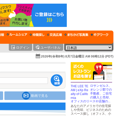
ログイン
ユーザパネル
2026年(令和8年) 8月7日金曜日 AM 06時12分 (PDT)
ロサンゼルス、
オレンジ郡での
不動産、ご自宅
動画で見る
の購入と売却、
オフィスのリースや店舗の...
あなたのアメリカでの住宅探
しや売却、ビジネスのための
スペース探し（オフィス、小