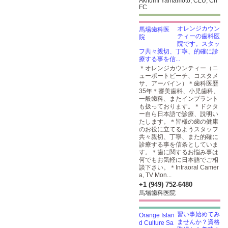
Akifumi Yamamoto, CLU, Ch
FC
オレンジカウン
ティーの歯科医
院です。スタッ
フ共々親切、丁寧、的確に診
療する事を信...
＊オレンジカウンティー（ニ
ューポートビーチ、コスタメ
サ、アーバイン）＊歯科医歴
35年＊審美歯科、小児歯科、
一般歯科、またインプラント
も扱っております。＊ドクタ
ー自ら日本語で診療、説明い
たします。＊皆様の歯の健康
のお役に立てるようスタッフ
共々親切、丁寧、また的確に
診療する事を信条としていま
す。＊歯に関するお悩み事は
何でもお気軽に日本語でご相
談下さい。＊Intraoral Camer
a, TV Mon...
+1 (949) 752-6480
馬場歯科医院
習い事始めてみ
ませんか？資格