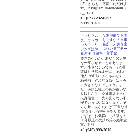
oZ
からもご応募いただけま
す。Instagram: sansanhair_j
p_recruit
+1 (657) 232-0293
Sansan Hair
交通事故でお困
りですか？当事
務所は人身傷害
に強い専門チー
ム！ ✔ 相談料・着手金...
突然のケガが、あなたの人生
を一変させることがありま
す。小さなケガでも、その影
響は計り知れません。それが
他人の過失によるものなら、
精神的・経済的な負担はさら
に大きくなるでしょう。ま
た、保険会社との気が重いや
り取りなど、交通事故を含む
人身傷害は、先の見えない不
安でいっぱいになります。そ
んな時、あなたには“正当な補
償”を受ける権利があります。
まずは、お気軽にご相談を！
30年以上の実績を誇る経験豊
富な弁護...
+1 (949) 999-2010