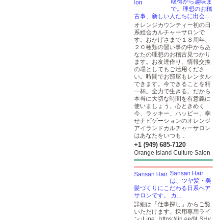
取得から趣味ま
で。理想のお稽
古事、新しい人たちに出会...
オレンジカウンティー初の日
系総合カルチャーサロンで
す。おかげさまで１８周年、
２０種類の習い事の中からあ
なたの理想のお稽古見つかり
ます。お友達作り、情報交換
の場としてもご活用くださ
い。時間でお部屋もレンタル
できます。今できることを精
一杯。全力で生きる。だから
本当に大切な時間を有意義に
使いましょう。心ときめく
今、ラッキー、ハッピー、幸
せナビゲーションのオレンジ
アイランドカルチャーサロン
はあなたをいつも...
+1 (949) 685-7120
Orange Island Culture Salon
Sansan Hair
は、ツヤ髪・美
髪づくりにこだわる日系ヘア
サロンです。 カ...
詳細は「仕事探し」からご覧
いただけます。採用専用ライ
ン↓Line :
https://lin.ee/9LSHy