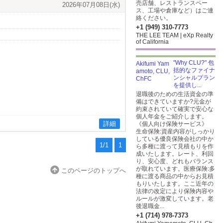
売店舗、レストランスペー
2026年07月08日(水)
ス、工場や倉庫など）はご連
絡ください。
+1 (949) 310-7773
THE LEE TEAM | eXp Realty
of California
"Why CLU?" 包
括的なファイナ
ンシャルプラン
を提供し...
退職後のための生活資金の準
備はできていますか?元金が
約束されていて確実で安心な
個人年金をご紹介します。
詳細
《個人向け保険サービス》
生命保険:資産内容がしっかり
している優良保険会社の中か
1/1
1
ら多種に渡って見積もりを作
成いたします。レート、利回
り、安心度、どれもバランス
が取れています。医療保険:多
このページのトップへ
種に渡る商品の中からお見積
もりいたします。ここ近年の
法律の改定により保険内容や
ルールが激変しています。老
後退職金...
+1 (714) 978-7373