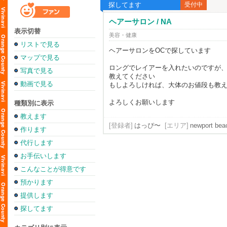
探してます
受付中
ヘアーサロン / NA
表示切替
美容・健康
リストで見る
ヘアーサロンをOCで探しています
マップで見る
ロングでレイアーを入れたいのですが
写真で見る
教えてください
動画で見る
もしよろしければ、大体のお値段も教
よろしくお願いします
種類別に表示
教えます
[登録者]
はっぴ〜
[エリア]
newport bea
作ります
代行します
お手伝いします
こんなことが得意です
預かります
提供します
探してます