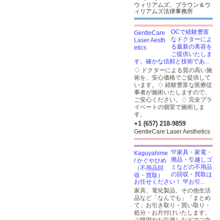
ウィリアムズ、ブラウン＆ウ
ィリアムズ法律事務所
OCで経験豊富
なドクターによ
る最新の美容を
ご提供いたしま
す。確かな信頼と技術であ...
♢ ドクターによる質の高い施
術を、安心価格でご提供して
います。♢ 経験豊富な医療従
事者が施術いたしますので、
ご安心ください。♢ 完全プラ
イベートの個室で施術しま
す。
+1 (657) 218-9859
GentleCare Laser Aesthetics
💛家具・家電・
廃品・引越しゴ
ミなどの不用品
の回収・買取は
お任せください！ 💚お引...
家具、電化製品、その他生活
品など「なんでも」「まとめ
て」お引き取り・買い取り・
処分・お片付けいたします。