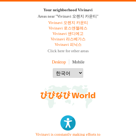
Your neighborhood Vivinavi
Areas near "Vivinavi 오렌지 카운티"
Vivinavi 오렌지 카운티
Vivinavi 로스앤젤레스
Vivinavi 샌디에고
Vivinavi 라스베가스
Vivinavi 피닉스
Click here for other areas
Desktop
Mobile
Vivinavi is constantly making efforts to