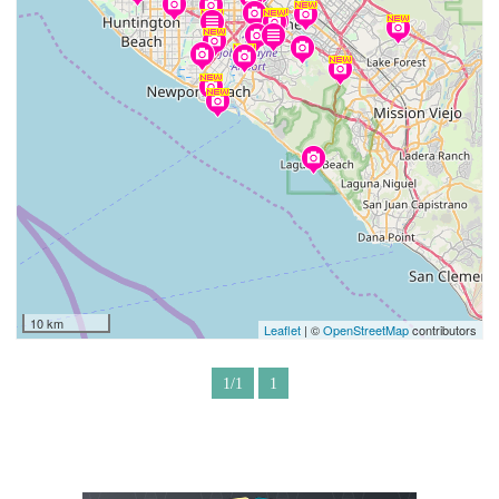
10 km
Leaflet
| ©
OpenStreetMap
contributors
1/1
1