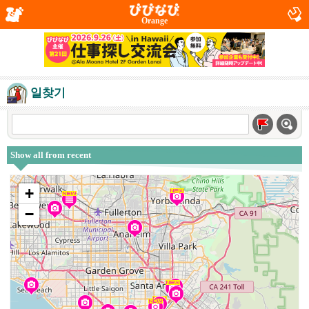
Orange
일찾기
Show all from recent
+
−