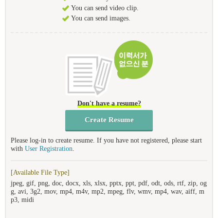
You can send video clip.
You can send images.
Don't have a resume?
Create Resume
Please log-in to create resume. If you have not registered, please start
with
User Registration
.
[Available File Type]
jpeg, gif, png, doc, docx, xls, xlsx, pptx, ppt, pdf, odt, ods, rtf, zip, og
g, avi, 3g2, mov, mp4, m4v, mp2, mpeg, flv, wmv, mp4, wav, aiff, m
p3, midi