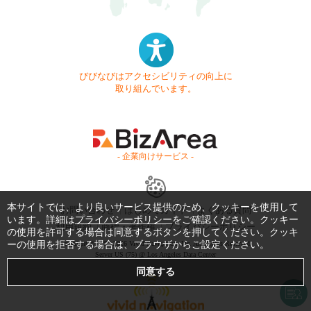
びびなびはアクセシビリティの向上に
取り組んでいます。
- 企業向けサービス -
本サイトでは、より良いサービス提供のため、クッキーを使用して
お問い合わせ
はじめてガイド
よくある質問
います。詳細は
プライバシーポリシー
をご確認ください。クッキー
利用規約
商標・著作権
プライバシーポリシー
の使用を許可する場合は同意するボタンを押してください。クッキ
ーの使用を拒否する場合は、ブラウザからご設定ください。
Copyright © 1999-2026 Vivid Navigation, Inc. All Rights Reserved.
Server US (75) @ Los Angeles Data Center