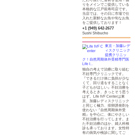
だわり抜いた食材を使用！握
りをメインでご提供している
本格的な江戸前寿司店です。
当店では、その日に市場で仕
入れた新鮮なお魚や旬なお魚
をご提供しております！
+1 (949) 642-2677
Sushi Shibucho
東京・加藤レデ
ィスクリニック
提携クリニッ
ク！自然周期体外受精専門医
Life I...
独自の考えで治療に取り組む
不妊専門クリニックです。
『できるだけ体に負担が少な
くて、回り道をすることなく
子どもがほしい』不妊治療を
考えるとき、きっとそう思う
はず。Life IVF Centerは東
京、加藤レディスクリニック
と同じく極力、排卵誘発剤を
使わない『自然周期体外受
精』を中心に、体にやさしい
不妊治療を行ってします。ま
た不妊治療のほか、婦人科検
診も承っております。女性特
有の病気や検診に関してご