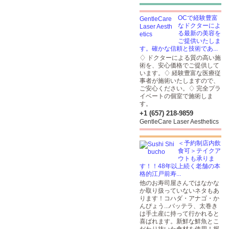
OCで経験豊富
なドクターによ
る最新の美容を
ご提供いたしま
す。確かな信頼と技術であ...
♢ ドクターによる質の高い施
術を、安心価格でご提供して
います。♢ 経験豊富な医療従
事者が施術いたしますので、
ご安心ください。♢ 完全プラ
イベートの個室で施術しま
す。
+1 (657) 218-9859
GentleCare Laser Aesthetics
＜予約制店内飲
食可＞テイクア
ウトも承りま
す！！48年以上続く老舗の本
格的江戸前寿...
他のお寿司屋さんではなかな
か取り扱っていないネタもあ
ります！コハダ・アナゴ・か
んぴょう...バッテラ、太巻き
は手土産に持って行かれると
喜ばれます。新鮮な鮮魚とこ