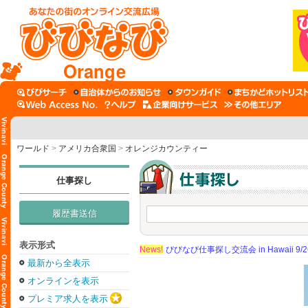
Orange
ワールド
>
アメリカ合衆国
>
オレンジカウンティー
仕事探し
履歴書送信
表示形式
News!
びびなび仕事探し交流会 in Hawaii 9/26（
最新から全表示
オンラインを表示
プレミア求人を表示