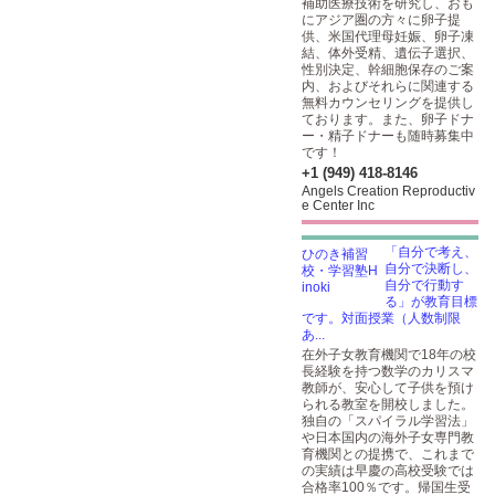
補助医療技術を研究し、おも
にアジア圏の方々に卵子提
供、米国代理母妊娠、卵子凍
結、体外受精、遺伝子選択、
性別決定、幹細胞保存のご案
内、およびそれらに関連する
無料カウンセリングを提供し
ております。また、卵子ドナ
ー・精子ドナーも随時募集中
です！
+1 (949) 418-8146
Angels Creation Reproductiv
e Center Inc
「自分で考え、
自分で決断し、
自分で行動す
る」が教育目標
です。対面授業（人数制限
あ...
在外子女教育機関で18年の校
長経験を持つ数学のカリスマ
教師が、安心して子供を預け
られる教室を開校しました。
独自の「スパイラル学習法」
や日本国内の海外子女専門教
育機関との提携で、これまで
の実績は早慶の高校受験では
合格率100％です。帰国生受