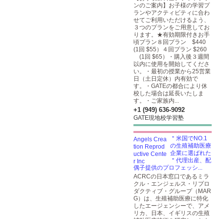
ンのご案内】お子様の学習プ
ランやアクティビティに合わ
せてご利用いただけるよう、
３つのプランをご用意してお
ります。★有効期限付きお手
頃プラン８回プラン $440
(1回 $55）４回プラン $260
(1回 $65）・購入後３週間
以内に使用を開始してくださ
い。・最初の授業から25営業
日（土日定休）内有効で
す。・GATEの都合により休
校した場合は延長いたしま
す。・ご家族内...
+1 (949) 636-9092
GATE現地校学習塾
＂米国でNO.1
の生殖補助医療
企業に選ばれた
＂代理出産、配
偶子提供のプロフェッシ...
ACRCの日本窓口であるミラ
クル・エンジェルス・リプロ
ダクティブ・グループ（MAR
G）は、生殖補助医療に特化
したエージェンシーで、アメ
リカ、日本、イギリスの生殖