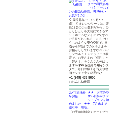
【6ヶ月〜6歳
までの園児募集
中！】アーバイ
ンの日系幼稚園。男児6名・
女児6名の計...
🎈 園児募集中（6ヶ月〜6
歳） 🎈オレンジリーフは、定
員12名の少人数制だから、ひ
とりひとりを大切にできるア
ットホームなデイケアです🍊
✨笑顔があふれる、まるでお
うちのような安心空間で、0
歳から6歳までのお子さまを
お預かりしています😊🌱 バイ
リンガル × モンテッソーリ教
育で、お子さまの「個性」と
「好き！」をぐんぐん伸ばし
ます✏️🌍📸 保護者専用インス
タで、毎日の様子を写真や動
画でシェア中📳成長のひ...
+1 (949) 433-8600
おれんじ幼稚園
★★ お求めや
すい新料金チケ
ットプランを始
めました ★★ 7月末まで
割引中 現地...
【お手頃新料金チケットプラ