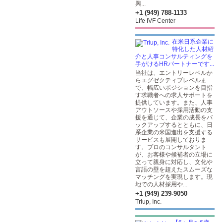
興...
+1 (949) 788-1133
Life IVF Center
在米日系企業に
特化した人材紹
介と人事コンサルティングを
手がけるHRパートナーです...
当社は、エントリーレベルか
らエグゼクティブレベルま
で、幅広いポジションを目指
す求職者への求人サポートを
提供しています。また、人事
アウトソースや採用活動の支
援を通じて、企業の成長をバ
ックアップするとともに、日
系企業の米国進出を支援する
サービスも展開しておりま
す。プロのコンサルタント
が、お客様や候補者の立場に
立って親身に対応し、文化や
言語の壁を超えたスムーズな
マッチングを実現します。現
地での人材採用や...
+1 (949) 239-9050
Triup, Inc.