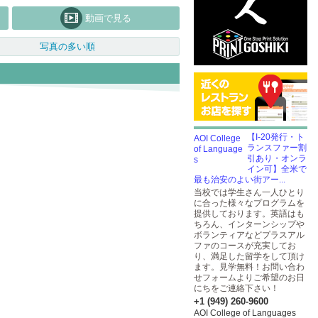
動画で見る
写真の多い順
【I-20発行・ト
ランスファー割
引あり・オンラ
イン可】全米で
最も治安のよい街アー...
当校では学生さん一人ひとり
に合った様々なプログラムを
提供しております。英語はも
ちろん、インターンシップや
ボランティアなどプラスアル
ファのコースが充実してお
り、満足した留学をして頂け
ます。見学無料！お問い合わ
せフォームよりご希望のお日
にちをご連絡下さい！
+1 (949) 260-9600
AOI College of Languages